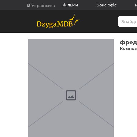
Фільми
Бокс офіс
Українська
Фред
Компози