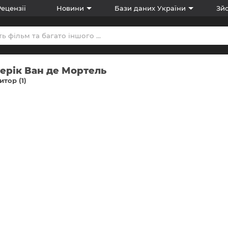
Рецензії
Новини
Бази даних України
Зйо
ерік Ван де Мортель
тор (1)