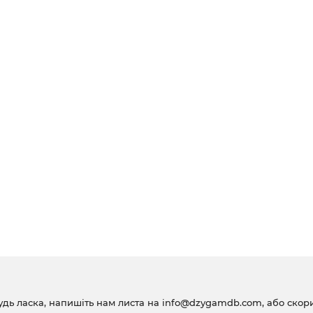
удь ласка, напишіть нам листа на
info@dzygamdb.com
, або ско