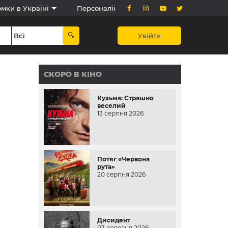
мки в Україні
Персоналії
Увійти
СКОРО В КІНО
Кузьма: Страшно
веселий
13 серпня 2026
Потяг «Червона
рута»
20 серпня 2026
Дисидент
03 вересня 2026