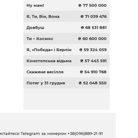
Ну мам!
₴ 77 500 000
Я, Ти, Він, Вона
₴ 71 039 476
Довбуш
₴ 68 531 881
Ти – Космос
₴ 60 600 000
Я, «Побєда» і Берлін
₴ 59 324 059
Конотопська відьма
₴ 57 443 591
Скажене весілля
₴ 54 910 768
Потяг у 31 грудня
₴ 52 048 550
ристайтеся Telegram за номером
+38(096)889-21-91