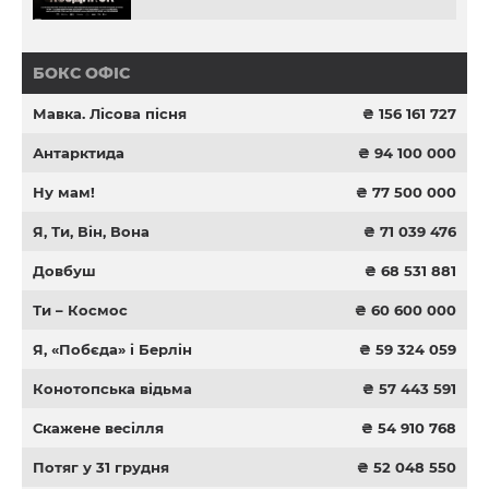
БОКС ОФІС
Мавка. Лісова пісня
₴ 156 161 727
Антарктида
₴ 94 100 000
Ну мам!
₴ 77 500 000
Я, Ти, Він, Вона
₴ 71 039 476
Довбуш
₴ 68 531 881
Ти – Космос
₴ 60 600 000
Я, «Побєда» і Берлін
₴ 59 324 059
Конотопська відьма
₴ 57 443 591
Скажене весілля
₴ 54 910 768
Потяг у 31 грудня
₴ 52 048 550