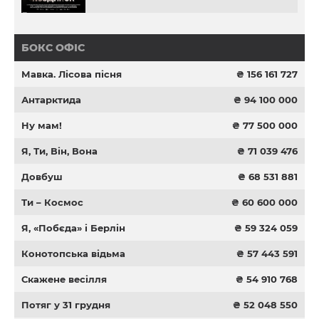
БОКС ОФІС
Мавка. Лісова пісня
₴ 156 161 727
Антарктида
₴ 94 100 000
Ну мам!
₴ 77 500 000
Я, Ти, Він, Вона
₴ 71 039 476
Довбуш
₴ 68 531 881
Ти – Космос
₴ 60 600 000
Я, «Побєда» і Берлін
₴ 59 324 059
Конотопська відьма
₴ 57 443 591
Скажене весілля
₴ 54 910 768
Потяг у 31 грудня
₴ 52 048 550