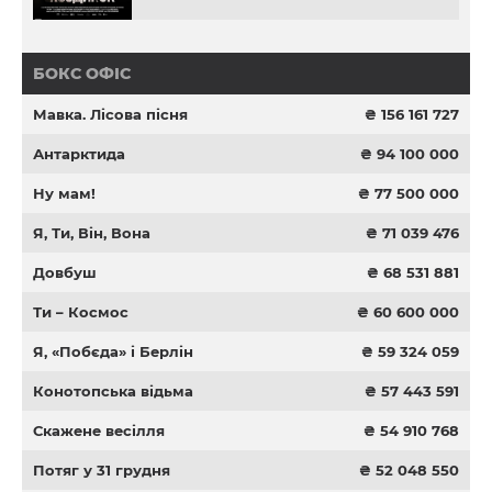
БОКС ОФІС
Мавка. Лісова пісня
₴ 156 161 727
Антарктида
₴ 94 100 000
Ну мам!
₴ 77 500 000
Я, Ти, Він, Вона
₴ 71 039 476
Довбуш
₴ 68 531 881
Ти – Космос
₴ 60 600 000
Я, «Побєда» і Берлін
₴ 59 324 059
Конотопська відьма
₴ 57 443 591
Скажене весілля
₴ 54 910 768
Потяг у 31 грудня
₴ 52 048 550