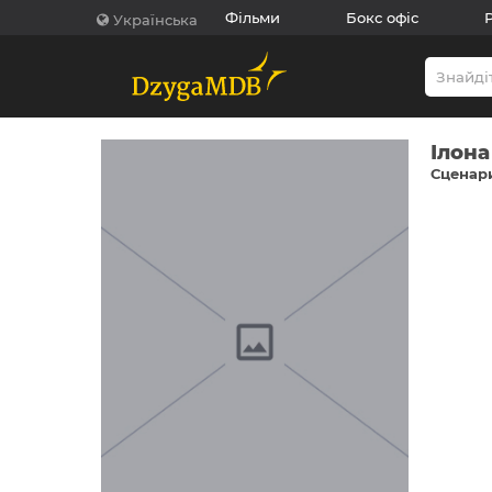
Фільми
Бокс офіс
Українська
Ілона
Сценари