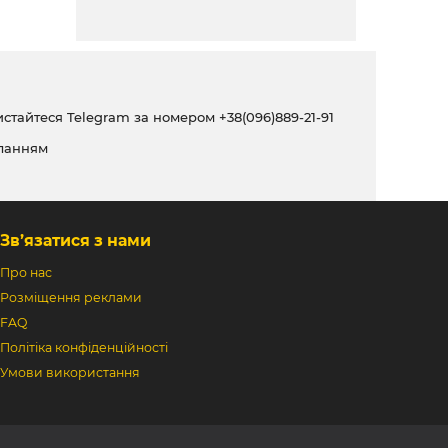
ристайтеся Telegram за номером
+38(096)889-21-91
ланням
Зв’язатися з нами
Про нас
Розміщення реклами
FAQ
Політіка конфіденційності
Умови використання