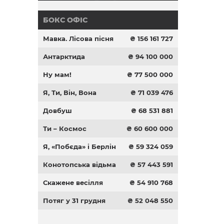
БОКС ОФІС
Мавка. Лісова пісня
₴ 156 161 727
Антарктида
₴ 94 100 000
Ну мам!
₴ 77 500 000
Я, Ти, Він, Вона
₴ 71 039 476
Довбуш
₴ 68 531 881
Ти – Космос
₴ 60 600 000
Я, «Побєда» і Берлін
₴ 59 324 059
Конотопська відьма
₴ 57 443 591
Скажене весілля
₴ 54 910 768
Потяг у 31 грудня
₴ 52 048 550