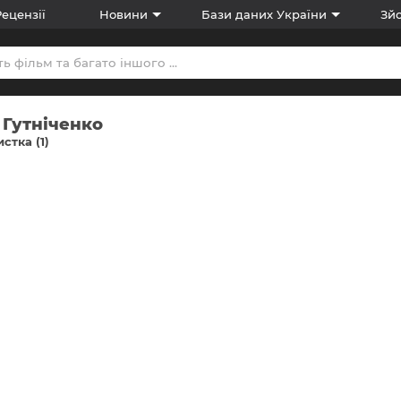
Рецензії
Новини
Бази даних України
Зйо
 Гутніченко
стка (1)