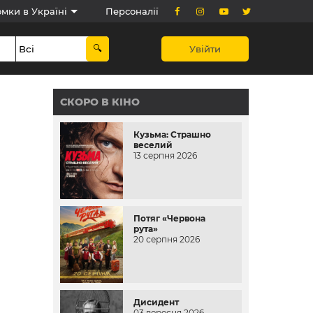
мки в Україні
Персоналії
Увійти
СКОРО В КІНО
Кузьма: Страшно
веселий
13 серпня 2026
Потяг «Червона
рута»
20 серпня 2026
Дисидент
03 вересня 2026