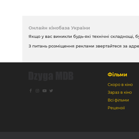
Онлайн кінобаза України
Якщо у вас виникли будь-які технічні складнощі, б
З питань розміщення реклами звертайтеся за адр
Фільми
Скоро в кіно
Зараз в кіно
Всі фільми
Рецензії