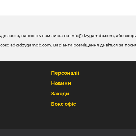
удь ласка, напишіть нам листа на
info@dzygamdb.com
, або ско
есою:
ad@dzygamdb.com
. Варіанти розміщення дивіться за
поси
Персоналії
Новини
Заходи
Бокс офіс