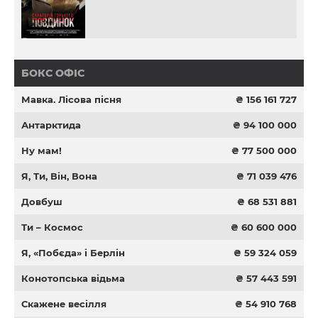
БОКС ОФІС
Мавка. Лісова пісня
₴ 156 161 727
Антарктида
₴ 94 100 000
Ну мам!
₴ 77 500 000
Я, Ти, Він, Вона
₴ 71 039 476
Довбуш
₴ 68 531 881
Ти – Космос
₴ 60 600 000
Я, «Побєда» і Берлін
₴ 59 324 059
Конотопська відьма
₴ 57 443 591
Скажене весілля
₴ 54 910 768