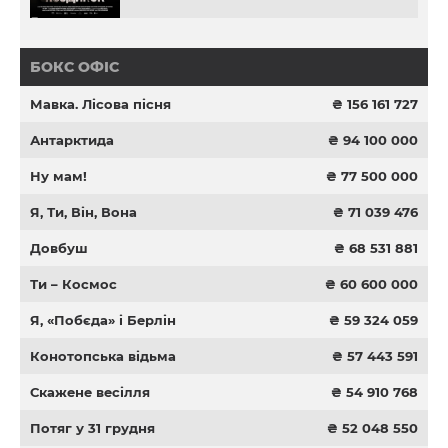
БОКС ОФІС
Мавка. Лісова пісня
₴ 156 161 727
Антарктида
₴ 94 100 000
Ну мам!
₴ 77 500 000
Я, Ти, Він, Вона
₴ 71 039 476
Довбуш
₴ 68 531 881
Ти – Космос
₴ 60 600 000
Я, «Побєда» і Берлін
₴ 59 324 059
Конотопська відьма
₴ 57 443 591
Скажене весілля
₴ 54 910 768
Потяг у 31 грудня
₴ 52 048 550