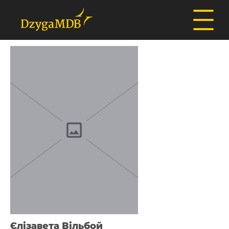
Єлізавета Вільбой