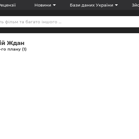
Рецензії
Новини
Бази даних України
Зйо
ій Ждан
-го плану (1)