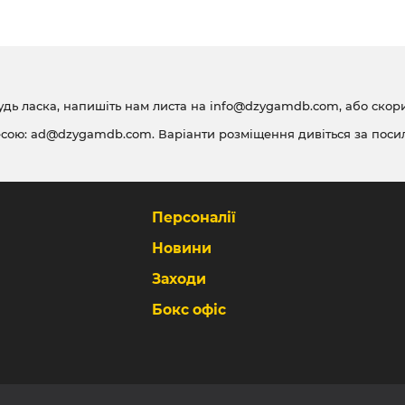
удь ласка, напишіть нам листа на
info@dzygamdb.com
, або ско
есою:
ad@dzygamdb.com
. Варіанти розміщення дивіться за
поси
Персоналії
Новини
Заходи
Бокс офіс