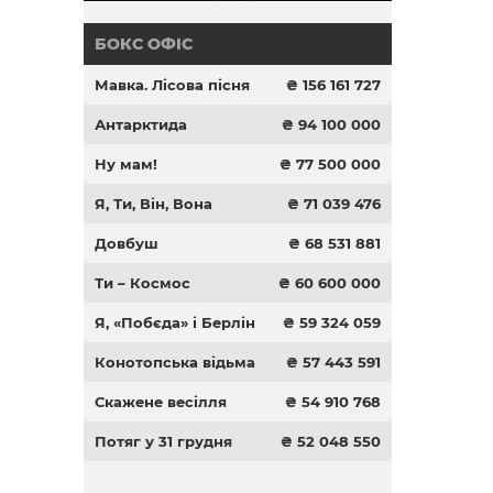
БОКС ОФІС
Мавка. Лісова пісня
₴ 156 161 727
Антарктида
₴ 94 100 000
Ну мам!
₴ 77 500 000
Я, Ти, Він, Вона
₴ 71 039 476
Довбуш
₴ 68 531 881
Ти – Космос
₴ 60 600 000
Я, «Побєда» і Берлін
₴ 59 324 059
Конотопська відьма
₴ 57 443 591
Скажене весілля
₴ 54 910 768
Потяг у 31 грудня
₴ 52 048 550