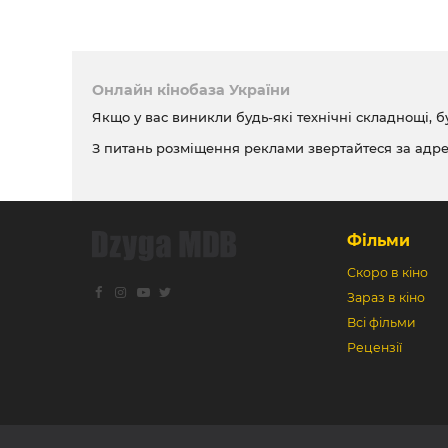
Онлайн кінобаза України
Якщо у вас виникли будь-які технічні складнощі, б
З питань розміщення реклами звертайтеся за адр
Фільми
Скоро в кіно
Зараз в кіно
Всі фільми
Рецензії