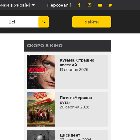
мки в Україні
Персоналії
Увійти
СКОРО В КІНО
Кузьма: Страшно
веселий
13 серпня 2026
Потяг «Червона
рута»
20 серпня 2026
Дисидент
03 вересня 2026