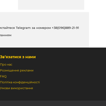
ристайтеся Telegram за номером
+38(096)889-21-91
ланням
Зв’язатися з нами
Про нас
Розміщення реклами
FAQ
Політіка конфіденційності
Умови використання