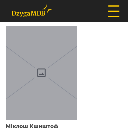
Міклош Кшиштоф