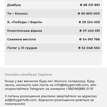
Довбуш
₴ 68 531 881
Ти – Космос
₴ 60 600 000
Я, «Побєда» і Берлін
₴ 59 324 059
Конотопська відьма
₴ 57 443 591
Скажене весілля
₴ 54 910 768
Потяг у 31 грудня
₴ 52 048 550
Онлайн кінобаза України
Якщо у вас виникли будь-які технічні складнощі, будь
ласка, напишіть нам листа на
info@dzygamdb.com
, або
скористайтеся Telegram за номером
+38(096)889-21-91
З питань розміщення реклами звертайтеся за адресою:
ad@dzygamdb.com
. Варіанти розміщення дивіться за
посиланням