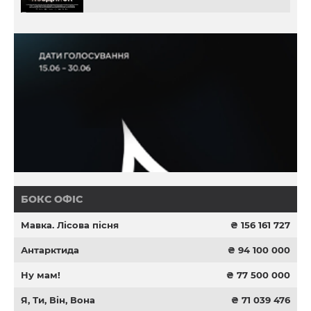
БОКС ОФІС
Мавка. Лісова пісня
₴ 156 161 727
Антарктида
₴ 94 100 000
Ну мам!
₴ 77 500 000
Я, Ти, Він, Вона
₴ 71 039 476