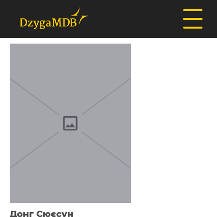
Донг Сюєсун