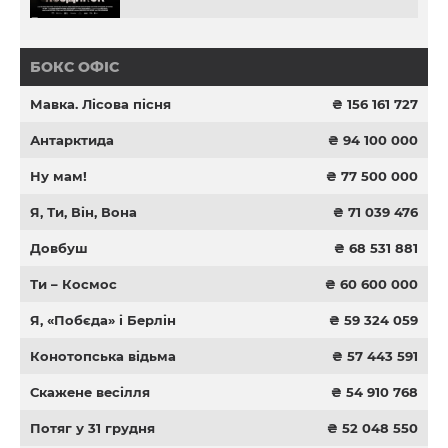
БОКС ОФІС
Мавка. Лісова пісня
₴ 156 161 727
Антарктида
₴ 94 100 000
Ну мам!
₴ 77 500 000
Я, Ти, Він, Вона
₴ 71 039 476
Довбуш
₴ 68 531 881
Ти – Космос
₴ 60 600 000
Я, «Побєда» і Берлін
₴ 59 324 059
Конотопська відьма
₴ 57 443 591
Скажене весілля
₴ 54 910 768
Потяг у 31 грудня
₴ 52 048 550