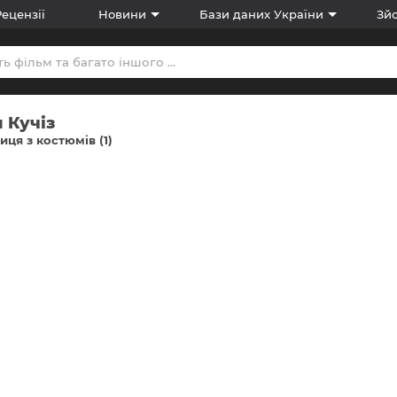
Рецензії
Новини
Бази даних України
Зйо
 Кучіз
ця з костюмів (1)