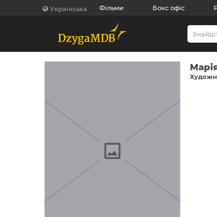
Фільми
Бокс офіс
Українська
Марія
Художни