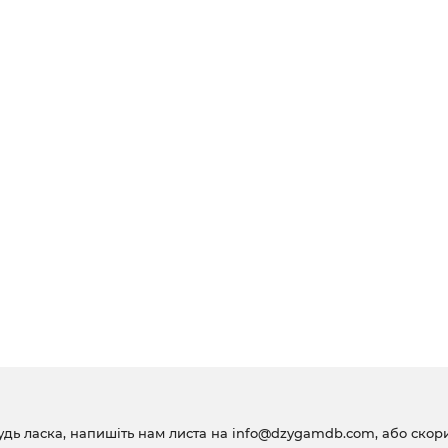
удь ласка, напишіть нам листа на
info@dzygamdb.com
, або ско