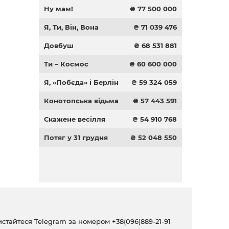
Ну мам!
₴ 77 500 000
Я, Ти, Він, Вона
₴ 71 039 476
Довбуш
₴ 68 531 881
Ти – Космос
₴ 60 600 000
Я, «Побєда» і Берлін
₴ 59 324 059
Конотопська відьма
₴ 57 443 591
Скажене весілля
₴ 54 910 768
Потяг у 31 грудня
₴ 52 048 550
ристайтеся Telegram за номером
+38(096)889-21-91