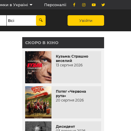
мки в Україні
Персоналії
Увійти
СКОРО В КІНО
Кузьма: Страшно
веселий
13 серпня 2026
Потяг «Червона
рута»
20 серпня 2026
Дисидент
03 вересня 2026