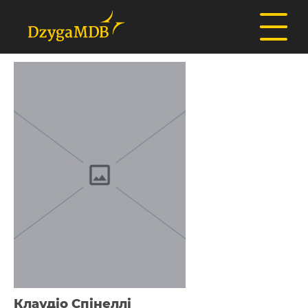
Клаудіо Спінеллі