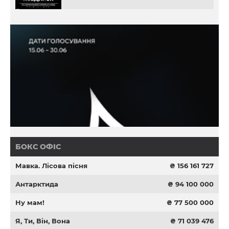
БОКС ОФІС
Мавка. Лісова пісня
₴ 156 161 727
Антарктида
₴ 94 100 000
Ну мам!
₴ 77 500 000
Я, Ти, Він, Вона
₴ 71 039 476