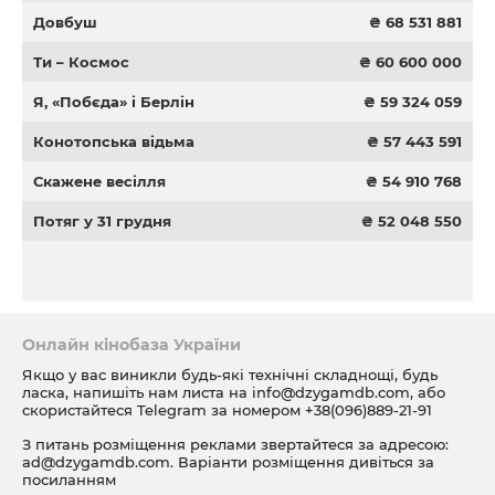
Довбуш
₴ 68 531 881
Ти – Космос
₴ 60 600 000
Я, «Побєда» і Берлін
₴ 59 324 059
Конотопська відьма
₴ 57 443 591
Скажене весілля
₴ 54 910 768
Потяг у 31 грудня
₴ 52 048 550
Онлайн кінобаза України
Якщо у вас виникли будь-які технічні складнощі, будь
ласка, напишіть нам листа на
info@dzygamdb.com
, або
скористайтеся Telegram за номером
+38(096)889-21-91
З питань розміщення реклами звертайтеся за адресою:
ad@dzygamdb.com
. Варіанти розміщення дивіться за
посиланням