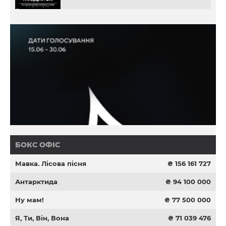
БОКС ОФІС
Мавка. Лісова пісня
₴ 156 161 727
Антарктида
₴ 94 100 000
Ну мам!
₴ 77 500 000
Я, Ти, Він, Вона
₴ 71 039 476