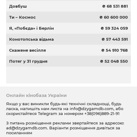
Довбуш
₴ 68 531 881
Ти – Космос
₴ 60 600 000
Я, «Побєда» і Берлін
₴ 59 324 059
Конотопська відьма
₴ 57 443 591
Скажене весілля
₴ 54 910 768
Потяг у 31 грудня
₴ 52 048 550
Онлайн кінобаза України
Якщо у вас виникли будь-які технічні складнощі, будь
ласка, напишіть нам листа на
info@dzygamdb.com
, або
скористайтеся Telegram за номером
+38(096)889-21-91
З питань розміщення реклами звертайтеся за адресою:
ad@dzygamdb.com
. Варіанти розміщення дивіться за
посиланням