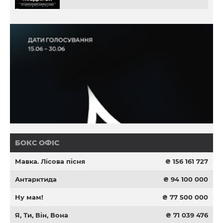
БОКС ОФІС
Мавка. Лісова пісня
₴ 156 161 727
Антарктида
₴ 94 100 000
Ну мам!
₴ 77 500 000
Я, Ти, Він, Вона
₴ 71 039 476