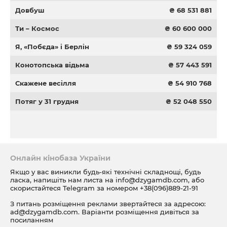
Довбуш
₴ 68 531 881
Ти – Космос
₴ 60 600 000
Я, «Побєда» і Берлін
₴ 59 324 059
Конотопська відьма
₴ 57 443 591
Скажене весілля
₴ 54 910 768
Потяг у 31 грудня
₴ 52 048 550
Онлайн кінобаза України
Якщо у вас виникли будь-які технічні складнощі, будь
ласка, напишіть нам листа на
info@dzygamdb.com
, або
скористайтеся Telegram за номером
+38(096)889-21-91
З питань розміщення реклами звертайтеся за адресою:
ad@dzygamdb.com
. Варіанти розміщення дивіться за
посиланням