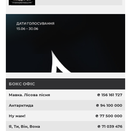
БОКС ОФІС
Мавка. Лісова пісня
₴ 156 161 727
Антарктида
₴ 94 100 000
Ну мам!
₴ 77 500 000
Я, Ти, Він, Вона
₴ 71 039 476