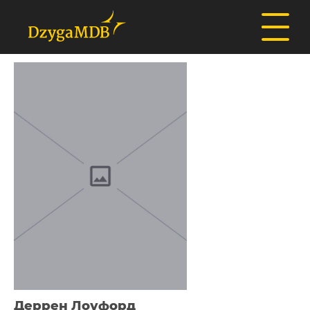
Деррен Лоуфорд