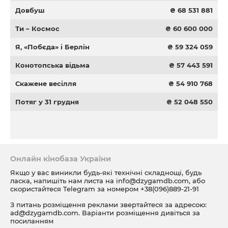
Довбуш
₴ 68 531 881
Ти – Космос
₴ 60 600 000
Я, «Побєда» і Берлін
₴ 59 324 059
Конотопська відьма
₴ 57 443 591
Скажене весілля
₴ 54 910 768
Потяг у 31 грудня
₴ 52 048 550
Онлайн кінобаза України
Якщо у вас виникли будь-які технічні складнощі, будь
ласка, напишіть нам листа на
info@dzygamdb.com
, або
скористайтеся Telegram за номером
+38(096)889-21-91
З питань розміщення реклами звертайтеся за адресою:
ad@dzygamdb.com
. Варіанти розміщення дивіться за
посиланням