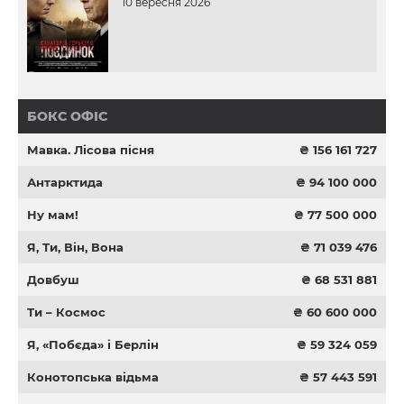
10 вересня 2026
БОКС ОФІС
Мавка. Лісова пісня
₴ 156 161 727
Антарктида
₴ 94 100 000
Ну мам!
₴ 77 500 000
Я, Ти, Він, Вона
₴ 71 039 476
Довбуш
₴ 68 531 881
Ти – Космос
₴ 60 600 000
Я, «Побєда» і Берлін
₴ 59 324 059
Конотопська відьма
₴ 57 443 591