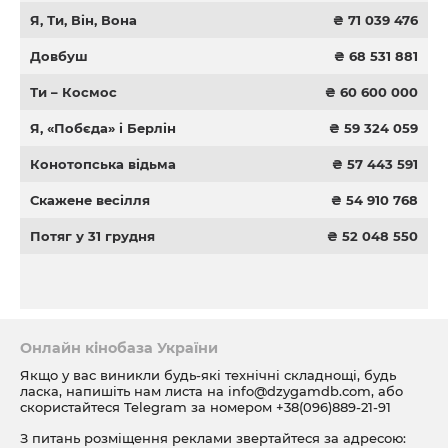
Я, Ти, Він, Вона
₴ 71 039 476
Довбуш
₴ 68 531 881
Ти – Космос
₴ 60 600 000
Я, «Побєда» і Берлін
₴ 59 324 059
Конотопська відьма
₴ 57 443 591
Скажене весілля
₴ 54 910 768
Потяг у 31 грудня
₴ 52 048 550
Онлайн кінобаза України
Якщо у вас виникли будь-які технічні складнощі, будь
ласка, напишіть нам листа на
info@dzygamdb.com
, або
скористайтеся Telegram за номером
+38(096)889-21-91
З питань розміщення реклами звертайтеся за адресою: