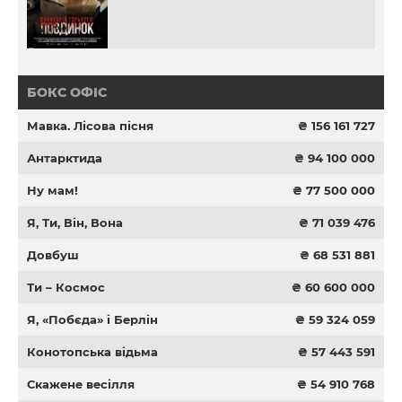
БОКС ОФІС
Мавка. Лісова пісня
₴ 156 161 727
Антарктида
₴ 94 100 000
Ну мам!
₴ 77 500 000
Я, Ти, Він, Вона
₴ 71 039 476
Довбуш
₴ 68 531 881
Ти – Космос
₴ 60 600 000
Я, «Побєда» і Берлін
₴ 59 324 059
Конотопська відьма
₴ 57 443 591
Скажене весілля
₴ 54 910 768