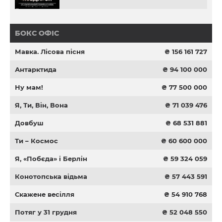
БОКС ОФІС
Мавка. Лісова пісня
₴ 156 161 727
Антарктида
₴ 94 100 000
Ну мам!
₴ 77 500 000
Я, Ти, Він, Вона
₴ 71 039 476
Довбуш
₴ 68 531 881
Ти – Космос
₴ 60 600 000
Я, «Побєда» і Берлін
₴ 59 324 059
Конотопська відьма
₴ 57 443 591
Скажене весілля
₴ 54 910 768
Потяг у 31 грудня
₴ 52 048 550