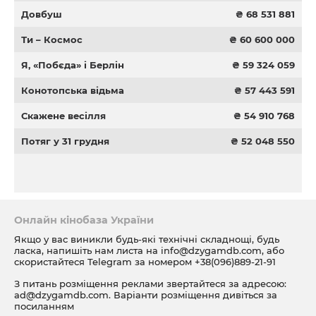
Довбуш
₴ 68 531 881
Ти – Космос
₴ 60 600 000
Я, «Побєда» і Берлін
₴ 59 324 059
Конотопська відьма
₴ 57 443 591
Скажене весілля
₴ 54 910 768
Потяг у 31 грудня
₴ 52 048 550
Онлайн кінобаза України
Якщо у вас виникли будь-які технічні складнощі, будь
ласка, напишіть нам листа на
info@dzygamdb.com
, або
скористайтеся Telegram за номером
+38(096)889-21-91
З питань розміщення реклами звертайтеся за адресою:
ad@dzygamdb.com
. Варіанти розміщення дивіться за
посиланням