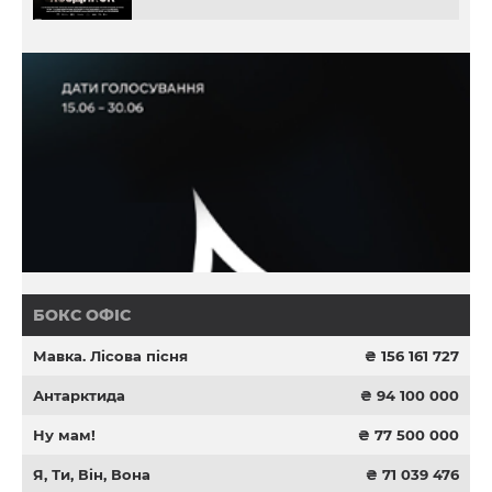
БОКС ОФІС
Мавка. Лісова пісня
₴ 156 161 727
Антарктида
₴ 94 100 000
Ну мам!
₴ 77 500 000
Я, Ти, Він, Вона
₴ 71 039 476