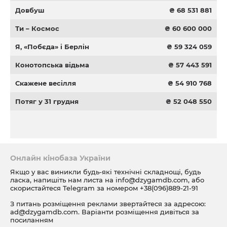
Довбуш
₴ 68 531 881
Ти – Космос
₴ 60 600 000
Я, «Побєда» і Берлін
₴ 59 324 059
Конотопська відьма
₴ 57 443 591
Скажене весілля
₴ 54 910 768
Потяг у 31 грудня
₴ 52 048 550
Онлайн кінобаза України
Якщо у вас виникли будь-які технічні складнощі, будь
ласка, напишіть нам листа на
info@dzygamdb.com
, або
скористайтеся Telegram за номером
+38(096)889-21-91
З питань розміщення реклами звертайтеся за адресою:
ad@dzygamdb.com
. Варіанти розміщення дивіться за
посиланням