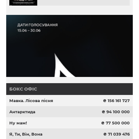
БОКС ОФІС
Мавка. Лісова пісня
₴ 156 161 727
Антарктида
₴ 94 100 000
Ну мам!
₴ 77 500 000
Я, Ти, Він, Вона
₴ 71 039 476