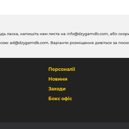
удь ласка, напишіть нам листа на
info@dzygamdb.com
, або ско
есою:
ad@dzygamdb.com
. Варіанти розміщення дивіться за
поси
Персоналії
Новини
Заходи
Бокс офіс