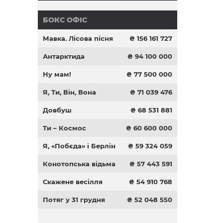
БОКС ОФІС
Мавка. Лісова пісня
₴ 156 161 727
Антарктида
₴ 94 100 000
Ну мам!
₴ 77 500 000
Я, Ти, Він, Вона
₴ 71 039 476
Довбуш
₴ 68 531 881
Ти – Космос
₴ 60 600 000
Я, «Побєда» і Берлін
₴ 59 324 059
Конотопська відьма
₴ 57 443 591
Скажене весілля
₴ 54 910 768
Потяг у 31 грудня
₴ 52 048 550