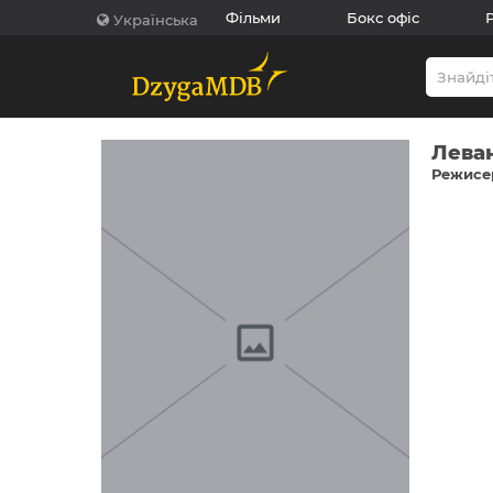
Фільми
Бокс офіс
Українська
Леван
Режисер