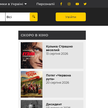
мки в Україні
Персоналії
Увійти
СКОРО В КІНО
Кузьма: Страшно
веселий
13 серпня 2026
Потяг «Червона
рута»
20 серпня 2026
Дисидент
03 вересня 2026