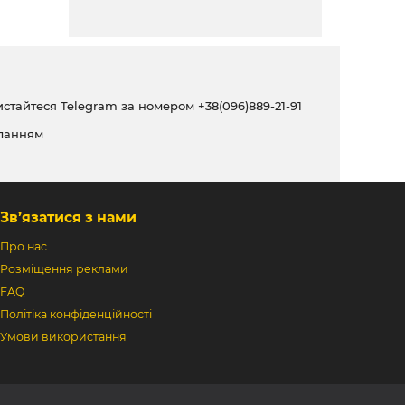
ристайтеся Telegram за номером
+38(096)889-21-91
ланням
Зв’язатися з нами
Про нас
Розміщення реклами
FAQ
Політіка конфіденційності
Умови використання