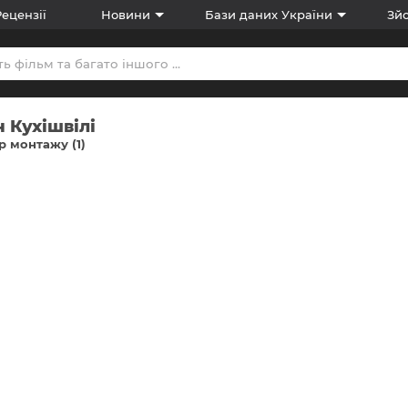
Рецензії
Новини
Бази даних України
Зйо
 Кухішвілі
 монтажу (1)