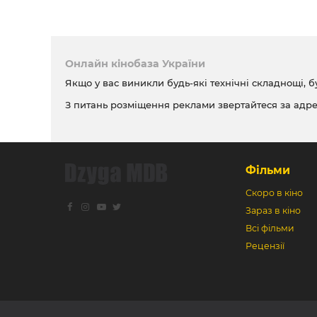
Онлайн кінобаза України
Якщо у вас виникли будь-які технічні складнощі, б
З питань розміщення реклами звертайтеся за адр
Фільми
Скоро в кіно
Зараз в кіно
Всі фільми
Рецензії