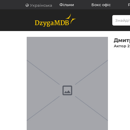
Фільми
Бокс офіс
Українська
Дмит
Актор 2