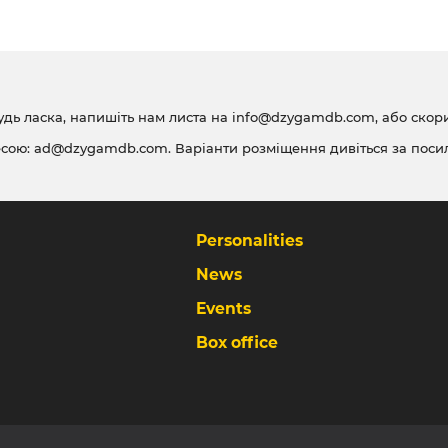
удь ласка, напишіть нам листа на
info@dzygamdb.com
, або ско
есою:
ad@dzygamdb.com
. Варіанти розміщення дивіться за
поси
Personalities
News
Events
Box office