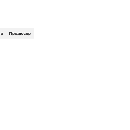
ор
Продюсер