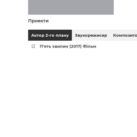
Проекти
Актор 2-го плану
Звукорежисер
Композит
П'ять хвилин (2017) Фільм