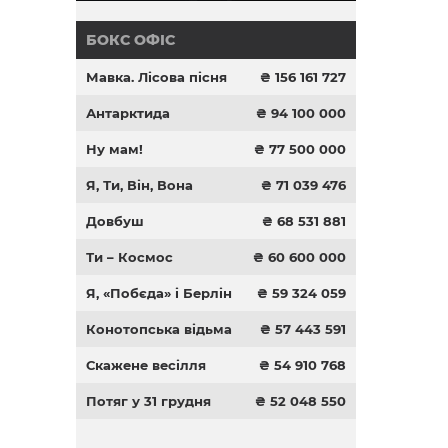
БОКС ОФІС
Мавка. Лісова пісня
₴ 156 161 727
Антарктида
₴ 94 100 000
Ну мам!
₴ 77 500 000
Я, Ти, Він, Вона
₴ 71 039 476
Довбуш
₴ 68 531 881
Ти – Космос
₴ 60 600 000
Я, «Побєда» і Берлін
₴ 59 324 059
Конотопська відьма
₴ 57 443 591
Скажене весілля
₴ 54 910 768
Потяг у 31 грудня
₴ 52 048 550