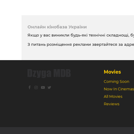
Онлайн кінобаза України
Якщо у вас виникли будь-які технічні складнощі, б
З питань розміщення реклами звертайтеся за адр
Movies
Coming Soon
Now In Cinemas
All Movies
Reviews