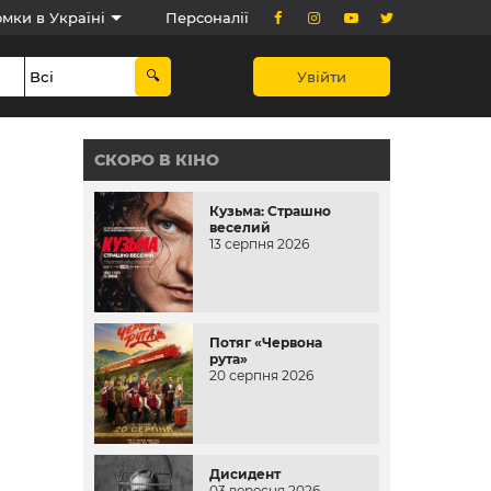
мки в Україні
Персоналії
Увійти
СКОРО В КІНО
Кузьма: Страшно
веселий
13 серпня 2026
Потяг «Червона
рута»
20 серпня 2026
Дисидент
03 вересня 2026