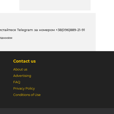
ристайтеся Telegram за номером
+38(096)889-21-91
ланням
Contact us
About us
Advertising
FAQ
Privacy Policy
Conditions of Use