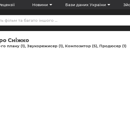
Рецензії
Новини
Бази даних України
Зйо
ро Сніжко
-го плану (1)
Звукорежисер (1)
Композитор (5)
Продюсер (1)