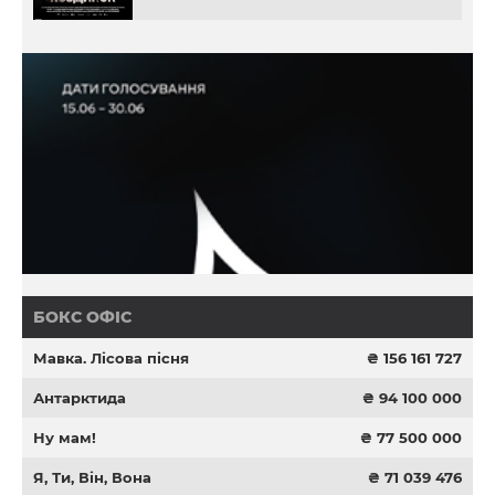
БОКС ОФІС
Мавка. Лісова пісня
₴ 156 161 727
Антарктида
₴ 94 100 000
Ну мам!
₴ 77 500 000
Я, Ти, Він, Вона
₴ 71 039 476