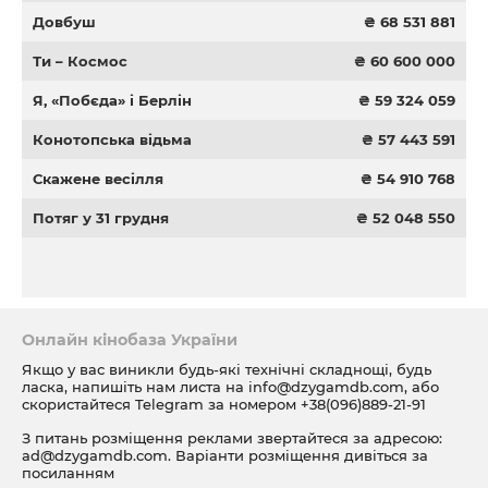
Довбуш
₴ 68 531 881
Ти – Космос
₴ 60 600 000
Я, «Побєда» і Берлін
₴ 59 324 059
Конотопська відьма
₴ 57 443 591
Скажене весілля
₴ 54 910 768
Потяг у 31 грудня
₴ 52 048 550
Онлайн кінобаза України
Якщо у вас виникли будь-які технічні складнощі, будь
ласка, напишіть нам листа на
info@dzygamdb.com
, або
скористайтеся Telegram за номером
+38(096)889-21-91
З питань розміщення реклами звертайтеся за адресою:
ad@dzygamdb.com
. Варіанти розміщення дивіться за
посиланням