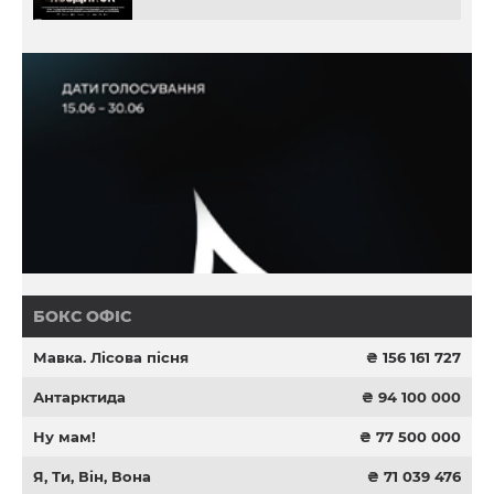
БОКС ОФІС
Мавка. Лісова пісня
₴ 156 161 727
Антарктида
₴ 94 100 000
Ну мам!
₴ 77 500 000
Я, Ти, Він, Вона
₴ 71 039 476