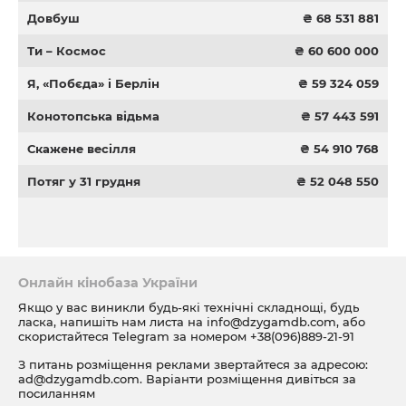
Довбуш
₴ 68 531 881
Ти – Космос
₴ 60 600 000
Я, «Побєда» і Берлін
₴ 59 324 059
Конотопська відьма
₴ 57 443 591
Скажене весілля
₴ 54 910 768
Потяг у 31 грудня
₴ 52 048 550
Онлайн кінобаза України
Якщо у вас виникли будь-які технічні складнощі, будь
ласка, напишіть нам листа на
info@dzygamdb.com
, або
скористайтеся Telegram за номером
+38(096)889-21-91
З питань розміщення реклами звертайтеся за адресою:
ad@dzygamdb.com
. Варіанти розміщення дивіться за
посиланням