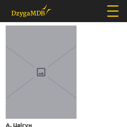
А. Цвігун