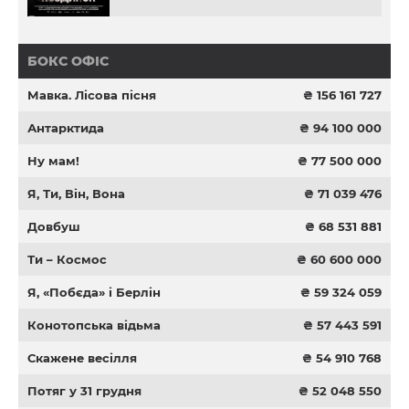
БОКС ОФІС
Мавка. Лісова пісня
₴ 156 161 727
Антарктида
₴ 94 100 000
Ну мам!
₴ 77 500 000
Я, Ти, Він, Вона
₴ 71 039 476
Довбуш
₴ 68 531 881
Ти – Космос
₴ 60 600 000
Я, «Побєда» і Берлін
₴ 59 324 059
Конотопська відьма
₴ 57 443 591
Скажене весілля
₴ 54 910 768
Потяг у 31 грудня
₴ 52 048 550