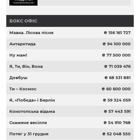
БОКС ОФІС
Мавка. Лісова пісня
₴ 156 161 727
Антарктида
₴ 94 100 000
Ну мам!
₴ 77 500 000
Я, Ти, Він, Вона
₴ 71 039 476
Довбуш
₴ 68 531 881
Ти – Космос
₴ 60 600 000
Я, «Побєда» і Берлін
₴ 59 324 059
Конотопська відьма
₴ 57 443 591
Скажене весілля
₴ 54 910 768
Потяг у 31 грудня
₴ 52 048 550