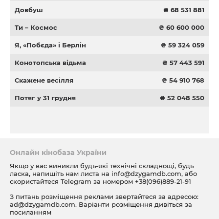
Довбуш
₴ 68 531 881
Ти – Космос
₴ 60 600 000
Я, «Побєда» і Берлін
₴ 59 324 059
Конотопська відьма
₴ 57 443 591
Скажене весілля
₴ 54 910 768
Потяг у 31 грудня
₴ 52 048 550
Онлайн кінобаза України
Якщо у вас виникли будь-які технічні складнощі, будь
ласка, напишіть нам листа на
info@dzygamdb.com
, або
скористайтеся Telegram за номером
+38(096)889-21-91
З питань розміщення реклами звертайтеся за адресою:
ad@dzygamdb.com
. Варіанти розміщення дивіться за
посиланням