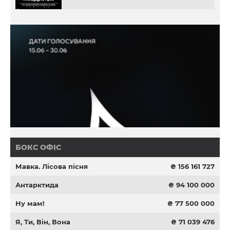
БОКС ОФІС
Мавка. Лісова пісня
₴ 156 161 727
Антарктида
₴ 94 100 000
Ну мам!
₴ 77 500 000
Я, Ти, Він, Вона
₴ 71 039 476