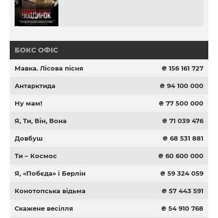
БОКС ОФІС
Мавка. Лісова пісня
₴ 156 161 727
Антарктида
₴ 94 100 000
Ну мам!
₴ 77 500 000
Я, Ти, Він, Вона
₴ 71 039 476
Довбуш
₴ 68 531 881
Ти – Космос
₴ 60 600 000
Я, «Побєда» і Берлін
₴ 59 324 059
Конотопська відьма
₴ 57 443 591
Скажене весілля
₴ 54 910 768