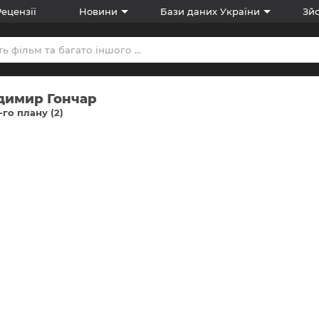
Рецензії
Новини
Бази даних України
Зйо
димир Гончар
-го плану (2)