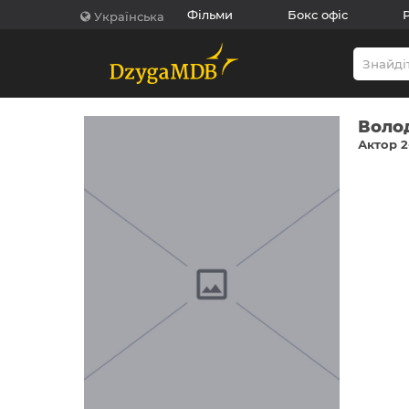
Фільми
Бокс офіс
Українська
Воло
Актор 2