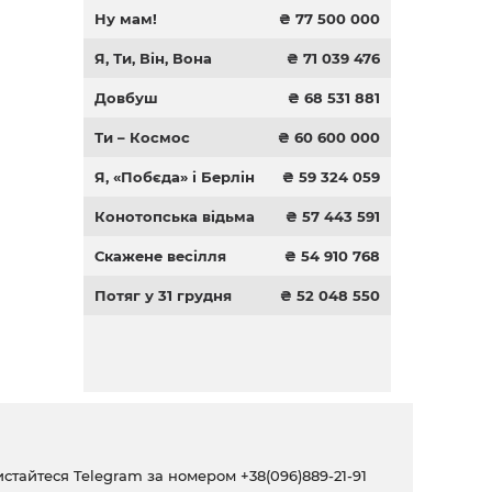
Ну мам!
₴ 77 500 000
Я, Ти, Він, Вона
₴ 71 039 476
Довбуш
₴ 68 531 881
Ти – Космос
₴ 60 600 000
Я, «Побєда» і Берлін
₴ 59 324 059
Конотопська відьма
₴ 57 443 591
Скажене весілля
₴ 54 910 768
Потяг у 31 грудня
₴ 52 048 550
ристайтеся Telegram за номером
+38(096)889-21-91