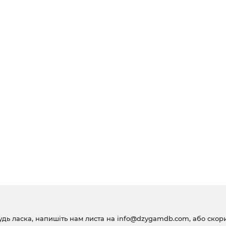
удь ласка, напишіть нам листа на
info@dzygamdb.com
, або ско