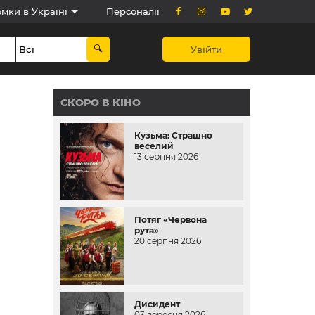
мки в Україні
Персоналії
Увійти
СКОРО В КІНО
Кузьма: Страшно
веселий
13 серпня 2026
Потяг «Червона
рута»
20 серпня 2026
Дисидент
03 вересня 2026