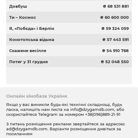
Довбуш
₴ 68 531 881
Ти – Космос
₴ 60 600 000
Я, «Побєда» і Берлін
₴ 59 324 059
Конотопська відьма
₴ 57 443 591
Скажене весілля
₴ 54 910 768
Потяг у 31 грудня
₴ 52 048 550
Онлайн кінобаза України
Якщо у вас виникли будь-які технічні складнощі, будь
ласка, напишіть нам листа на
info@dzygamdb.com
, або
скористайтеся Telegram за номером
+38(096)889-21-91
З питань розміщення реклами звертайтеся за адресою:
ad@dzygamdb.com
. Варіанти розміщення дивіться за
посиланням