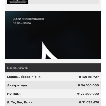
БОКС ОФІС
Мавка. Лісова пісня
₴ 156 161 727
Антарктида
₴ 94 100 000
Ну мам!
₴ 77 500 000
Я, Ти, Він, Вона
₴ 71 039 476