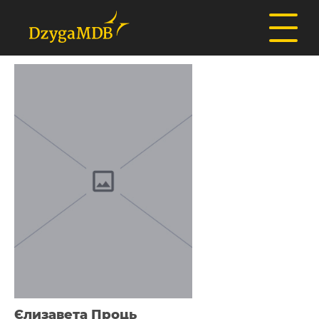
Єлизавета Проць