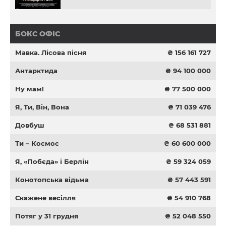
БОКС ОФІС
Мавка. Лісова пісня
₴ 156 161 727
Антарктида
₴ 94 100 000
Ну мам!
₴ 77 500 000
Я, Ти, Він, Вона
₴ 71 039 476
Довбуш
₴ 68 531 881
Ти – Космос
₴ 60 600 000
Я, «Побєда» і Берлін
₴ 59 324 059
Конотопська відьма
₴ 57 443 591
Скажене весілля
₴ 54 910 768
Потяг у 31 грудня
₴ 52 048 550