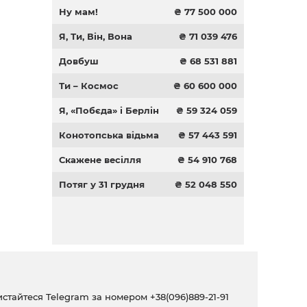
Ну мам!
₴ 77 500 000
Я, Ти, Він, Вона
₴ 71 039 476
Довбуш
₴ 68 531 881
Ти – Космос
₴ 60 600 000
Я, «Побєда» і Берлін
₴ 59 324 059
Конотопська відьма
₴ 57 443 591
Скажене весілля
₴ 54 910 768
Потяг у 31 грудня
₴ 52 048 550
ристайтеся Telegram за номером
+38(096)889-21-91