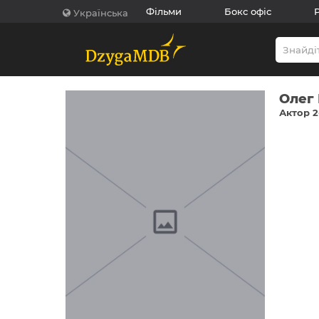
Фільми
Бокс офіс
Українська
Олег 
Актор 2