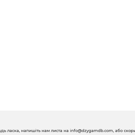
удь ласка, напишіть нам листа на
info@dzygamdb.com
, або ско