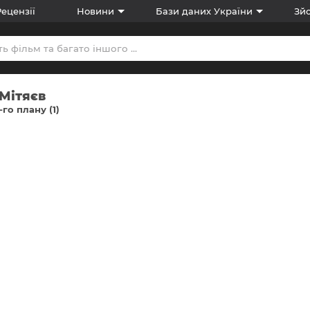
Рецензії
Новини
Бази даних України
Зйо
Мітяєв
-го плану (1)