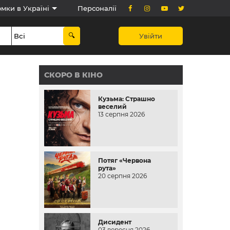
мки в Україні
Персоналії
Увійти
СКОРО В КІНО
Кузьма: Страшно
веселий
13 серпня 2026
Потяг «Червона
рута»
20 серпня 2026
Дисидент
03 вересня 2026