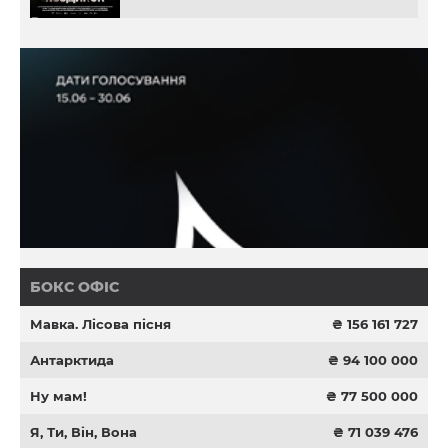
БОКС ОФІС
Мавка. Лісова пісня
₴ 156 161 727
Антарктида
₴ 94 100 000
Ну мам!
₴ 77 500 000
Я, Ти, Він, Вона
₴ 71 039 476