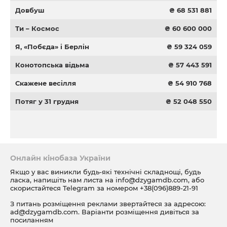
Довбуш
₴ 68 531 881
Ти – Космос
₴ 60 600 000
Я, «Побєда» і Берлін
₴ 59 324 059
Конотопська відьма
₴ 57 443 591
Скажене весілля
₴ 54 910 768
Потяг у 31 грудня
₴ 52 048 550
Онлайн кінобаза України
Якщо у вас виникли будь-які технічні складнощі, будь
ласка, напишіть нам листа на
info@dzygamdb.com
, або
скористайтеся Telegram за номером
+38(096)889-21-91
З питань розміщення реклами звертайтеся за адресою:
ad@dzygamdb.com
. Варіанти розміщення дивіться за
посиланням