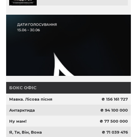
БОКС ОФІС
Мавка. Лісова пісня
₴ 156 161 727
Антарктида
₴ 94 100 000
Ну мам!
₴ 77 500 000
Я, Ти, Він, Вона
₴ 71 039 476