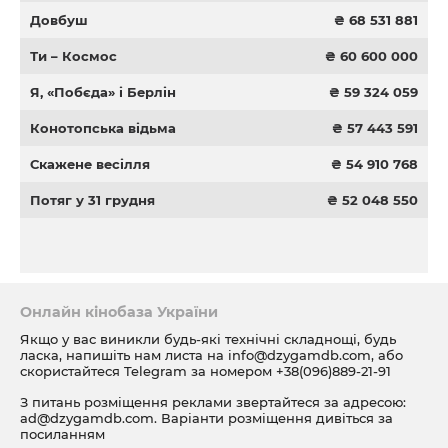
Довбуш
₴ 68 531 881
Ти – Космос
₴ 60 600 000
Я, «Побєда» і Берлін
₴ 59 324 059
Конотопська відьма
₴ 57 443 591
Скажене весілля
₴ 54 910 768
Потяг у 31 грудня
₴ 52 048 550
Онлайн кінобаза України
Якщо у вас виникли будь-які технічні складнощі, будь
ласка, напишіть нам листа на
info@dzygamdb.com
, або
скористайтеся Telegram за номером
+38(096)889-21-91
З питань розміщення реклами звертайтеся за адресою:
ad@dzygamdb.com
. Варіанти розміщення дивіться за
посиланням