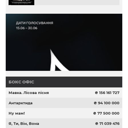
БОКС ОФІС
Мавка. Лісова пісня
₴ 156 161 727
Антарктида
₴ 94 100 000
Ну мам!
₴ 77 500 000
Я, Ти, Він, Вона
₴ 71 039 476