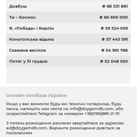
Довбуш
₴ 68 531 881
Ти – Космос
₴ 60 600 000
Я, «Побєда» і Берлін
₴ 59 324 059
Конотопська відьма
₴ 57 443 591
Скажене весілля
₴ 54 910 768
Потяг у 31 грудня
₴ 52 048 550
Онлайн кінобаза України
Якщо у вас виникли будь-які технічні складнощі, будь
ласка, напишіть нам листа на
info@dzygamdb.com
, або
скористайтеся Telegram за номером
+38(096)889-21-91
З питань розміщення реклами звертайтеся за адресою:
ad@dzygamdb.com
. Варіанти розміщення дивіться за
посиланням