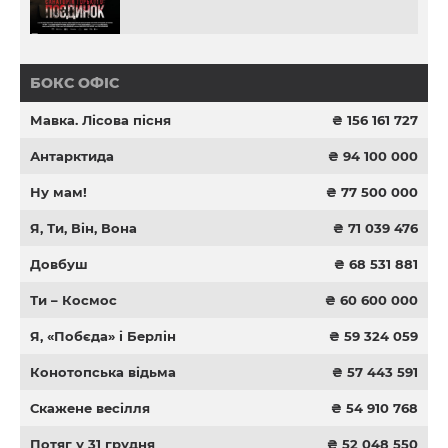
БОКС ОФІС
Мавка. Лісова пісня
₴ 156 161 727
Антарктида
₴ 94 100 000
Ну мам!
₴ 77 500 000
Я, Ти, Він, Вона
₴ 71 039 476
Довбуш
₴ 68 531 881
Ти – Космос
₴ 60 600 000
Я, «Побєда» і Берлін
₴ 59 324 059
Конотопська відьма
₴ 57 443 591
Скажене весілля
₴ 54 910 768
Потяг у 31 грудня
₴ 52 048 550