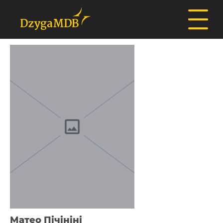
Матео Пічініні