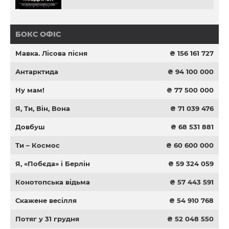
БОКС ОФІС
Мавка. Лісова пісня
₴ 156 161 727
Антарктида
₴ 94 100 000
Ну мам!
₴ 77 500 000
Я, Ти, Він, Вона
₴ 71 039 476
Довбуш
₴ 68 531 881
Ти – Космос
₴ 60 600 000
Я, «Побєда» і Берлін
₴ 59 324 059
Конотопська відьма
₴ 57 443 591
Скажене весілля
₴ 54 910 768
Потяг у 31 грудня
₴ 52 048 550