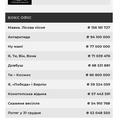
БОКС ОФІС
Мавка. Лісова пісня
₴ 156 161 727
Антарктида
₴ 94 100 000
Ну мам!
₴ 77 500 000
Я, Ти, Він, Вона
₴ 71 039 476
Довбуш
₴ 68 531 881
Ти – Космос
₴ 60 600 000
Я, «Побєда» і Берлін
₴ 59 324 059
Конотопська відьма
₴ 57 443 591
Скажене весілля
₴ 54 910 768
Потяг у 31 грудня
₴ 52 048 550