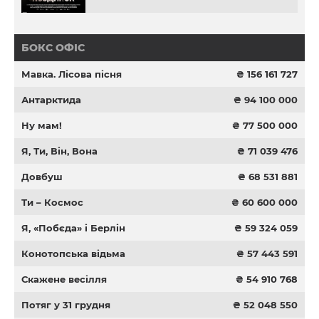
БОКС ОФІС
Мавка. Лісова пісня
₴ 156 161 727
Антарктида
₴ 94 100 000
Ну мам!
₴ 77 500 000
Я, Ти, Він, Вона
₴ 71 039 476
Довбуш
₴ 68 531 881
Ти – Космос
₴ 60 600 000
Я, «Побєда» і Берлін
₴ 59 324 059
Конотопська відьма
₴ 57 443 591
Скажене весілля
₴ 54 910 768
Потяг у 31 грудня
₴ 52 048 550