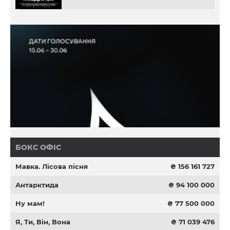
БОКС ОФІС
Мавка. Лісова пісня
₴ 156 161 727
Антарктида
₴ 94 100 000
Ну мам!
₴ 77 500 000
Я, Ти, Він, Вона
₴ 71 039 476