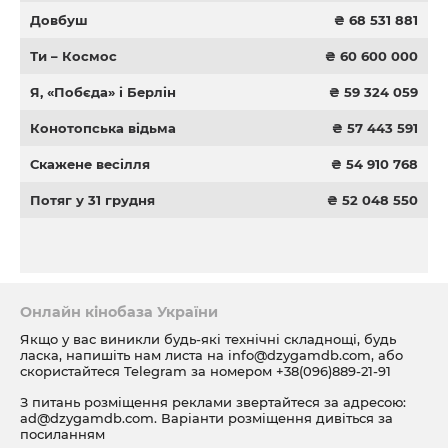
Довбуш
₴ 68 531 881
Ти – Космос
₴ 60 600 000
Я, «Побєда» і Берлін
₴ 59 324 059
Конотопська відьма
₴ 57 443 591
Скажене весілля
₴ 54 910 768
Потяг у 31 грудня
₴ 52 048 550
Онлайн кінобаза України
Якщо у вас виникли будь-які технічні складнощі, будь
ласка, напишіть нам листа на
info@dzygamdb.com
, або
скористайтеся Telegram за номером
+38(096)889-21-91
З питань розміщення реклами звертайтеся за адресою:
ad@dzygamdb.com
. Варіанти розміщення дивіться за
посиланням