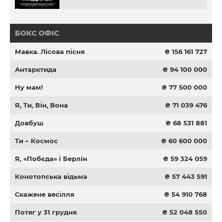
БОКС ОФІС
Мавка. Лісова пісня
₴ 156 161 727
Антарктида
₴ 94 100 000
Ну мам!
₴ 77 500 000
Я, Ти, Він, Вона
₴ 71 039 476
Довбуш
₴ 68 531 881
Ти – Космос
₴ 60 600 000
Я, «Побєда» і Берлін
₴ 59 324 059
Конотопська відьма
₴ 57 443 591
Скажене весілля
₴ 54 910 768
Потяг у 31 грудня
₴ 52 048 550