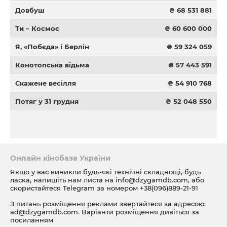
Довбуш
₴ 68 531 881
Ти – Космос
₴ 60 600 000
Я, «Побєда» і Берлін
₴ 59 324 059
Конотопська відьма
₴ 57 443 591
Скажене весілля
₴ 54 910 768
Потяг у 31 грудня
₴ 52 048 550
Онлайн кінобаза України
Якщо у вас виникли будь-які технічні складнощі, будь
ласка, напишіть нам листа на
info@dzygamdb.com
, або
скористайтеся Telegram за номером
+38(096)889-21-91
З питань розміщення реклами звертайтеся за адресою:
ad@dzygamdb.com
. Варіанти розміщення дивіться за
посиланням