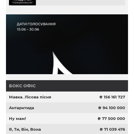
БОКС ОФІС
Мавка. Лісова пісня
₴ 156 161 727
Антарктида
₴ 94 100 000
Ну мам!
₴ 77 500 000
Я, Ти, Він, Вона
₴ 71 039 476