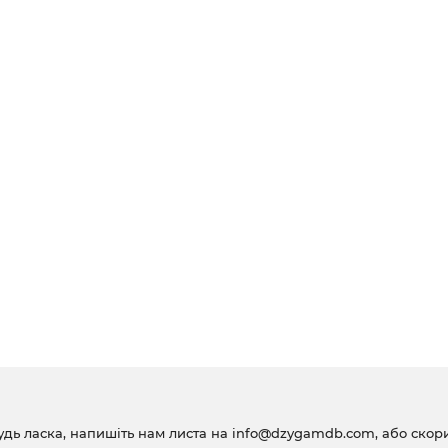
удь ласка, напишіть нам листа на
info@dzygamdb.com
, або ско