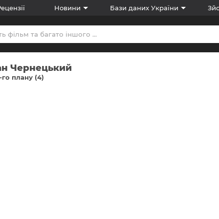
Рецензії
Новини
Бази даних України
Зйо
ан Чернецький
-го плану (4)