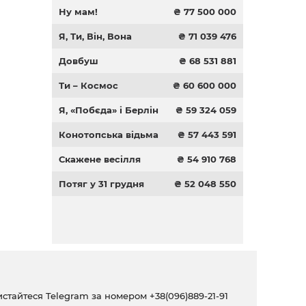
Ну мам!
₴ 77 500 000
Я, Ти, Він, Вона
₴ 71 039 476
Довбуш
₴ 68 531 881
Ти – Космос
₴ 60 600 000
Я, «Побєда» і Берлін
₴ 59 324 059
Конотопська відьма
₴ 57 443 591
Скажене весілля
₴ 54 910 768
Потяг у 31 грудня
₴ 52 048 550
ристайтеся Telegram за номером
+38(096)889-21-91