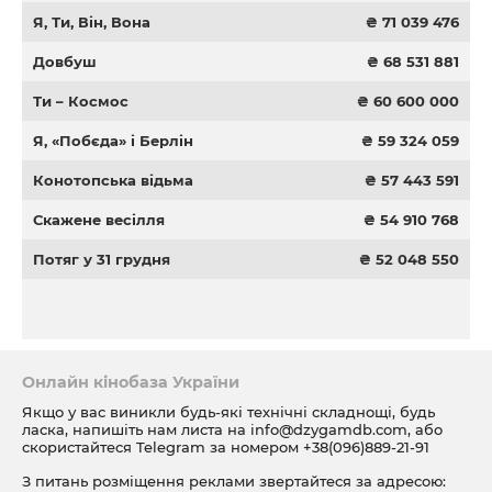
Я, Ти, Він, Вона
₴ 71 039 476
Довбуш
₴ 68 531 881
Ти – Космос
₴ 60 600 000
Я, «Побєда» і Берлін
₴ 59 324 059
Конотопська відьма
₴ 57 443 591
Скажене весілля
₴ 54 910 768
Потяг у 31 грудня
₴ 52 048 550
Онлайн кінобаза України
Якщо у вас виникли будь-які технічні складнощі, будь
ласка, напишіть нам листа на
info@dzygamdb.com
, або
скористайтеся Telegram за номером
+38(096)889-21-91
З питань розміщення реклами звертайтеся за адресою: