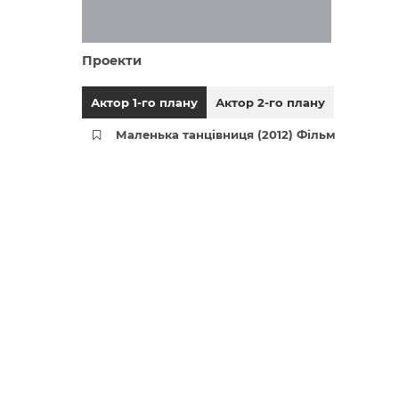
Проекти
Актор 1-го плану
Актор 2-го плану
Маленька танцівниця (2012) Фільм