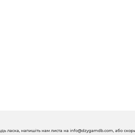
удь ласка, напишіть нам листа на
info@dzygamdb.com
, або ско