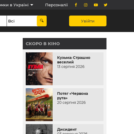
мки в Україні
Персоналії
Увійти
СКОРО В КІНО
Кузьма: Страшно
веселий
13 серпня 2026
Потяг «Червона
рута»
20 серпня 2026
Дисидент
03 вересня 2026