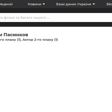
Рецензії
Новини
Бази даних України
Зйо
м Пасинков
го плану (1)
Актор 2-го плану (1)