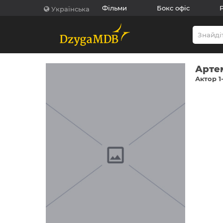
Фільми
Бокс офіс
Українська
Арте
Актор 1-