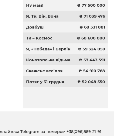
Ну мам!
₴ 77 500 000
Я, Ти, Він, Вона
₴ 71 039 476
Довбуш
₴ 68 531 881
Ти – Космос
₴ 60 600 000
Я, «Побєда» і Берлін
₴ 59 324 059
Конотопська відьма
₴ 57 443 591
Скажене весілля
₴ 54 910 768
Потяг у 31 грудня
₴ 52 048 550
ристайтеся Telegram за номером
+38(096)889-21-91