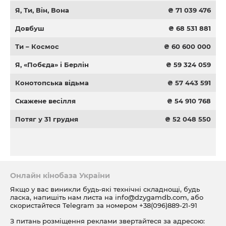
Я, Ти, Він, Вона
₴ 71 039 476
Довбуш
₴ 68 531 881
Ти – Космос
₴ 60 600 000
Я, «Побєда» і Берлін
₴ 59 324 059
Конотопська відьма
₴ 57 443 591
Скажене весілля
₴ 54 910 768
Потяг у 31 грудня
₴ 52 048 550
Онлайн кінобаза України
Якщо у вас виникли будь-які технічні складнощі, будь
ласка, напишіть нам листа на
info@dzygamdb.com
, або
скористайтеся Telegram за номером
+38(096)889-21-91
З питань розміщення реклами звертайтеся за адресою: