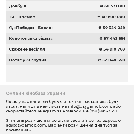
Довбуш
₴ 68 531 881
Ти – Космос
₴ 60 600 000
Я, «Побєда» і Берлін
₴ 59 324 059
Конотопська відьма
₴ 57 443 591
Скажене весілля
₴ 54 910 768
Потяг у 31 грудня
₴ 52 048 550
Онлайн кінобаза України
Якщо у вас виникли будь-які технічні складнощі, будь
ласка, напишіть нам листа на
info@dzygamdb.com
, або
скористайтеся Telegram за номером
+38(096)889-21-91
З питань розміщення реклами звертайтеся за адресою:
ad@dzygamdb.com
. Варіанти розміщення дивіться за
посиланням