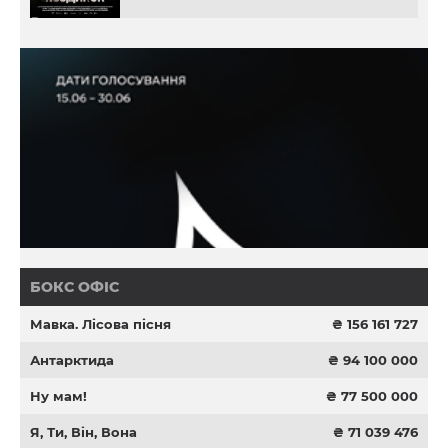
БОКС ОФІС
Мавка. Лісова пісня
₴ 156 161 727
Антарктида
₴ 94 100 000
Ну мам!
₴ 77 500 000
Я, Ти, Він, Вона
₴ 71 039 476