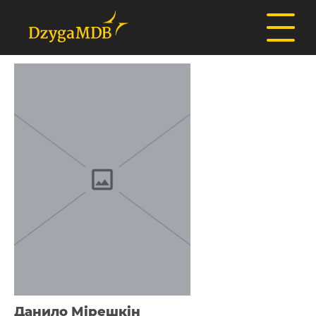
Данило Мірешкін