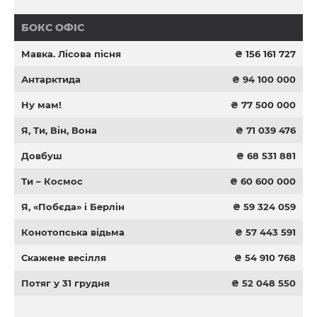
БОКС ОФІС
Мавка. Лісова пісня
₴ 156 161 727
Антарктида
₴ 94 100 000
Ну мам!
₴ 77 500 000
Я, Ти, Він, Вона
₴ 71 039 476
Довбуш
₴ 68 531 881
Ти – Космос
₴ 60 600 000
Я, «Побєда» і Берлін
₴ 59 324 059
Конотопська відьма
₴ 57 443 591
Скажене весілля
₴ 54 910 768
Потяг у 31 грудня
₴ 52 048 550