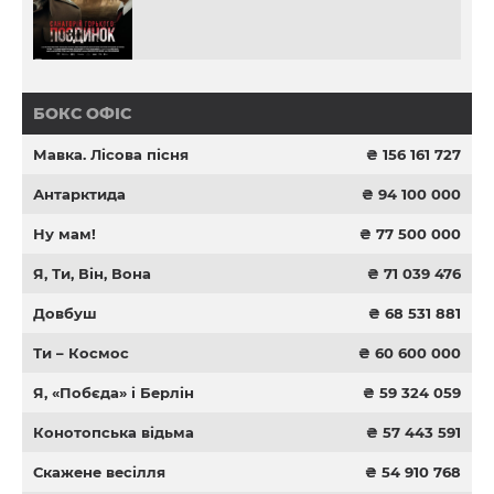
БОКС ОФІС
Мавка. Лісова пісня
₴ 156 161 727
Антарктида
₴ 94 100 000
Ну мам!
₴ 77 500 000
Я, Ти, Він, Вона
₴ 71 039 476
Довбуш
₴ 68 531 881
Ти – Космос
₴ 60 600 000
Я, «Побєда» і Берлін
₴ 59 324 059
Конотопська відьма
₴ 57 443 591
Скажене весілля
₴ 54 910 768